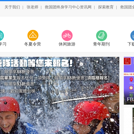
关于我们
|
张老师
|
救国团终身学习中心资讯网
|
探索教育
|
救国团
学习
冬夏令营
休闲旅游
青年期刊
下
F