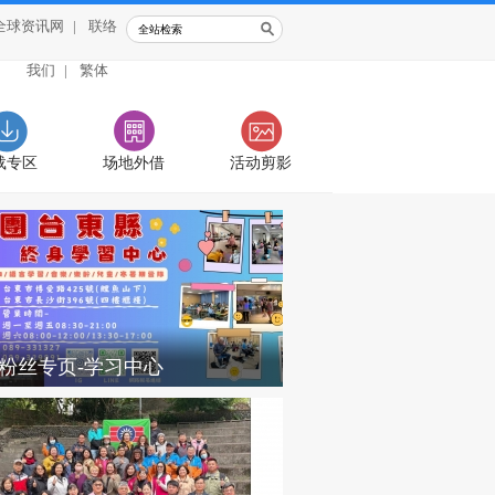
全球资讯网
|
联络
我们
|
繁体
载专区
场地外借
活动剪影
B粉丝专页-学习中心